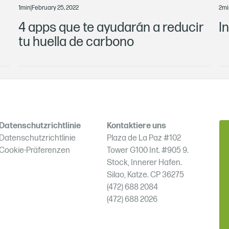
1
min
|
February 25, 2022
2
mi
4 apps que te ayudarán a reducir
I
tu huella de carbono
Datenschutzrichtlinie
Kontaktiere uns
Datenschutzrichtlinie
Plaza de La Paz #102
Cookie-Präferenzen
Tower G100 Int. #905 9.
Stock, Innerer Hafen.
Silao, Katze. CP 36275
(472) 688 2084
(472) 688 2026