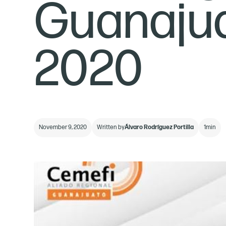
Guanajua
2020
November 9, 2020
Written by
Álvaro Rodríguez Portilla
1
min