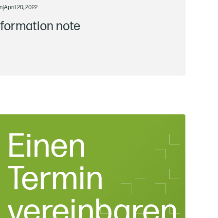
n
|
April 20, 2022
nformation note
Einen
Termin
vereinbaren